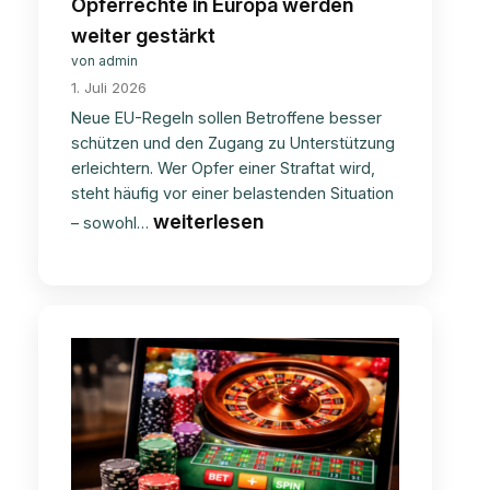
Opferrechte in Europa werden
weiter gestärkt
von admin
1. Juli 2026
Neue EU-Regeln sollen Betroffene besser
schützen und den Zugang zu Unterstützung
erleichtern. Wer Opfer einer Straftat wird,
steht häufig vor einer belastenden Situation
Opferrechte
weiterlesen
– sowohl…
in
Europa
werden
weiter
gestärkt