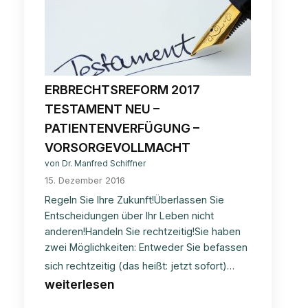
Unfall
auf
dem
Arbeitsweg
ERBRECHTSREFORM 2017
TESTAMENT NEU –
PATIENTENVERFÜGUNG –
VORSORGEVOLLMACHT
von Dr. Manfred Schiffner
15. Dezember 2016
Regeln Sie Ihre Zukunft!Überlassen Sie
Entscheidungen über Ihr Leben nicht
anderen!Handeln Sie rechtzeitig!Sie haben
zwei Möglichkeiten: Entweder Sie befassen
ERBRECHT
sich rechtzeitig (das heißt: jetzt sofort)…
2017
weiterlesen
TESTAMEN