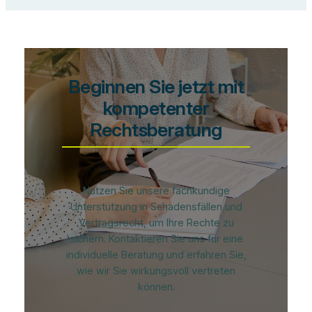
Beginnen Sie jetzt mit
kompetenter
Rechtsberatung
Nutzen Sie unsere fachkundige
Unterstützung in Schadensfällen und
Vertragsrecht, um Ihre Rechte zu
sichern. Kontaktieren Sie uns für eine
individuelle Beratung und erfahren Sie,
wie wir Sie wirkungsvoll vertreten
können.