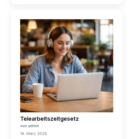
Verlusten
aus
Online-
Casinos
möglich
Telearbeitszeitgesetz
von admin
16. März 2026